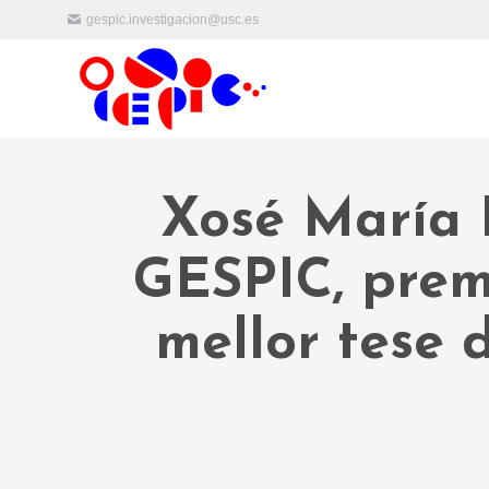
gespic.investigacion@usc.es
Xosé María L
GESPIC, prem
mellor tese