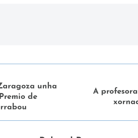
 Zaragoza unha
A profesora
Premio de
Next
xorna
post:
arrabou