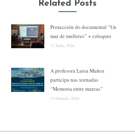
Related Posts
Proxección do documental “Un
mar de mulleres” + coloquio
12 Xuño, 2026
A profesora Luisa Muñoz
participa nas xornadas
“Memoria entre mareas”
13 Febreiro, 2026