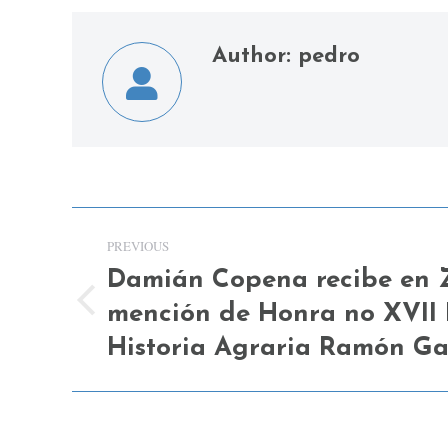
Author:
pedro
Post
PREVIOUS
navigation
Damián Copena recibe en
mención de Honra no XVII 
Previous
post:
Historia Agraria Ramón G