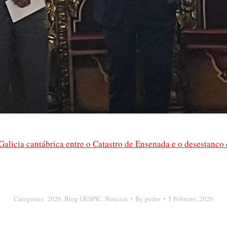
Galicia cantábrica entre o Catastro de Ensenada e o desestanco
Categories:
2026
,
Blog GESPIC
,
Noticias
By
pedro
5 Febreiro, 2026