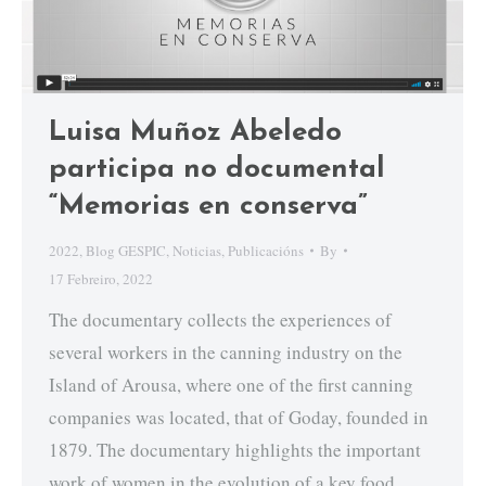
Luisa Muñoz Abeledo
participa no documental
“Memorias en conserva”
2022
,
Blog GESPIC
,
Noticias
,
Publicacións
By
17 Febreiro, 2022
The documentary collects the experiences of
several workers in the canning industry on the
Island of Arousa, where one of the first canning
companies was located, that of Goday, founded in
1879. The documentary highlights the important
work of women in the evolution of a key food