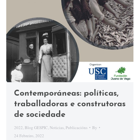
Contemporáneas: políticas,
traballadoras e construtoras
de sociedade
2022
,
Blog GESPIC
,
Noticias
,
Publicacións
By
24 Febreiro, 2022