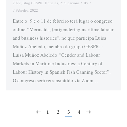
2022
,
Blog GESPIC
,
Noticias
,
Publicacións
By
7 Febreiro, 2022
Entre o 9 e o 11 de febreiro terá lugar o congreso
online “Mermaids, (en)gendering maritime labour
and business histories“, no que participa Luisa
Muñoz Abeledo, membro do grupo GESPIC :
Luisa Muñoz Abeledo “Gender and Labour
Markets in Maritime Industries: a Century of
Labour History in Spanish Fish Canning Sector”.
O congreso será retransmitido vía Zoom…
1
2
3
4