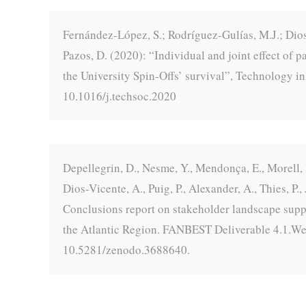
Fernández-López, S.; Rodríguez-Gulías, M.J.; Dios
Pazos, D. (2020): “Individual and joint effect of 
the University Spin-Offs’ survival”, Technology in
10.1016/j.techsoc.2020
Depellegrin, D., Nesme, Y., Mendonça, E., Morell, I.
Dios-Vicente, A., Puig, P., Alexander, A., Thies, P.
Conclusions report on stakeholder landscape sup
the Atlantic Region. FANBEST Deliverable 4.1.Web
10.5281/zenodo.3688640.