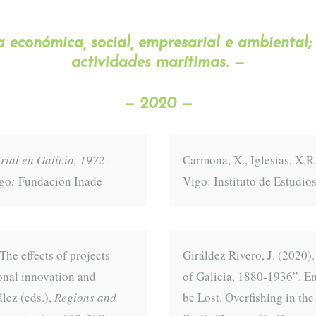
a económica, social, empresarial e ambiental;
actividades marítimas. —
— 2020 —
ial en Galicia, 1972-
Carmona, X., Iglesias, X,R
go
:
Fundación Inade
Vigo: Instituto de Estudio
he effects of projects
Giráldez Rivero, J. (2020)
nal innovation and
of Galicia, 1880-1936”. En
lez (eds.),
Regions and
be Lost. Overfishing in th