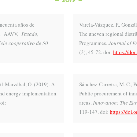
— 2019 —
incuenta años de
Varela-Vázquez, P., Gonzá
. En AAVV,
Pasado,
The uneven regional distr
delo cooperativo de 50
Programmes.
Journal of E
(3), 45-72. doi:
https://do
il-Marzábal, Ó. (2019). A
Sánchez-Carreira, M. C., P
ind energy implementation.
Public procurement of inn
oi:
areas.
Innovation: The Eur
119-147. doi:
https://doi