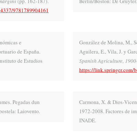
 margins
(pp. 162-187).
Berlin/Boston: De Gruyter
10.4337/9781789904161
conómicas e
González de Molina, M., So
ortuario de España.
Aguilera, E., Vila, J. y Ga
stituto de Estudios
Spanish Agriculture, 190
https://link.springer.co
rtumes. Pegadas dun
Carmona, X. & Dios-Vicent
postela: Laiovento.
1972-2008. Factores de imp
INADE.