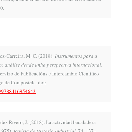
50.
ez-Carreira, M. C. (2018).
Instrumentos para a
o: análise dende unha perspectiva internacional
.
ervizo de Publicacións e Intercambio Científico
go de Compostela. doi:
04/9788416954643
ldez Rivero, J. (2018). La actividad bacaladera
-1975).
Revista de Historia Industrial,
74, 137–