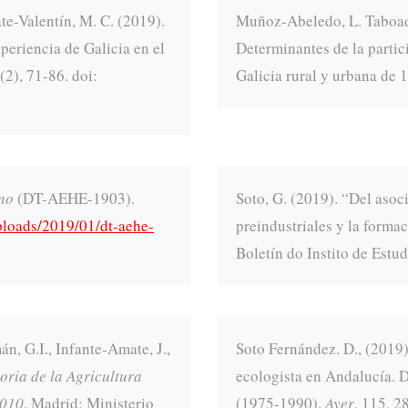
te-Valentín, M. C. (2019).
Muñoz-Abeledo, L. Taboada
periencia de Galicia en el
Determinantes de la partic
 (2), 71-86. doi:
Galicia rural y urbana de 
no
(DT-AEHE-1903).
Soto, G. (2019). “Del asoc
ploads/2019/01/dt-aehe-
preindustriales y la form
Boletín do Instito de Estu
, G.I., Infante-Amate, J.,
Soto Fernández. D., (2019
oria de la Agricultura
ecologista en Andalucía. D
2010
. Madrid: Ministerio
(1975-1990).
Ayer
, 115, 2