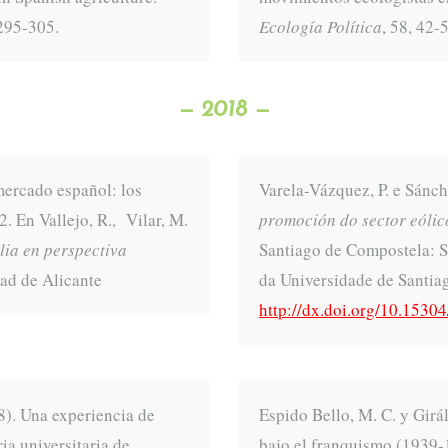
 295-305.
Ecología Política
, 58, 42-
— 2018 —
ercado español: los
Varela-Vázquez, P. e Sánch
. En Vallejo, R., Vilar, M.
promoción do sector eólic
lia en perspectiva
Santiago de Compostela: S
dad de Alicante
da Universidade de Santia
http://dx.doi.org/10.153
8). Una experiencia de
Espido Bello, M. C. y Girá
ia universitaria de
bajo el franquismo (1939